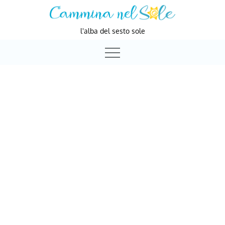
Skip
to
l'alba del sesto sole
content