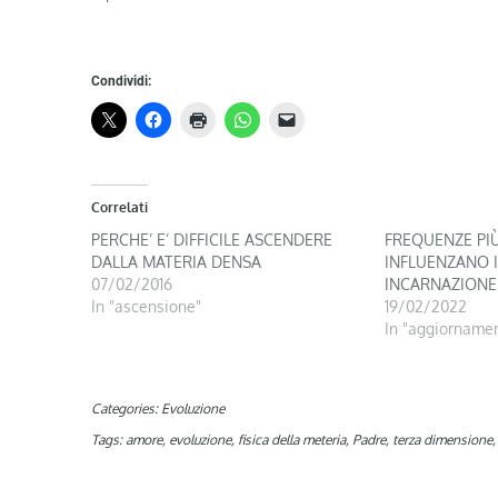
Condividi:
Correlati
PERCHE’ E’ DIFFICILE ASCENDERE
FREQUENZE PIÙ
DALLA MATERIA DENSA
INFLUENZANO I
07/02/2016
INCARNAZIONE 
In "ascensione"
19/02/2022
In "aggiornamen
Categories:
Evoluzione
Tags:
amore
,
evoluzione
,
fisica della meteria
,
Padre
,
terza dimensione