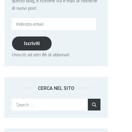
questo blog, e ricevere via e-mail le notifiche
di nuovi post.
Indirizzo
email
Iscriviti
Unisciti ad altri 86 di abbonati
CERCA NEL SITO
Search
Search
for: