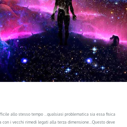
icile allo stesso tempo …qualsiasi problematica sia essa fisica
 con i vecchi rimedi legati alla terza dimensione…Questo dev
e