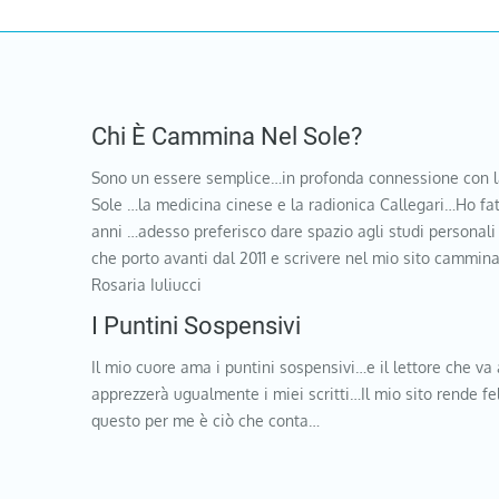
Chi È Cammina Nel Sole?
Sono un essere semplice…in profonda connessione con l
Sole …la medicina cinese e la radionica Callegari…Ho fat
anni …adesso preferisco dare spazio agli studi personali
che porto avanti dal 2011 e scrivere nel mio sito cammi
Rosaria Iuliucci
I Puntini Sospensivi
Il mio cuore ama i puntini sospensivi…e il lettore che va 
apprezzerà ugualmente i miei scritti…Il mio sito rende f
questo per me è ciò che conta…