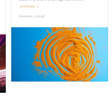
(continua…)
benessere
consigli