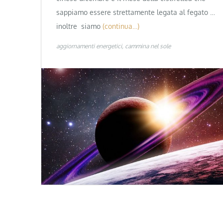
sappiamo essere strettamente legata al fegato …
inoltre siamo
(continua…)
aggiornamenti energetici
cammina nel sole