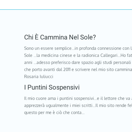
Chi È Cammina Nel Sole?
Sono un essere semplice…in profonda connessione con l
Sole …la medicina cinese e la radionica Callegari…Ho fat
anni …adesso preferisco dare spazio agli studi personali
che porto avanti dal 2011 e scrivere nel mio sito cammi
Rosaria Iuliucci
I Puntini Sospensivi
Il mio cuore ama i puntini sospensivi…e il lettore che va 
apprezzerà ugualmente i miei scritti…Il mio sito rende f
questo per me è ciò che conta…