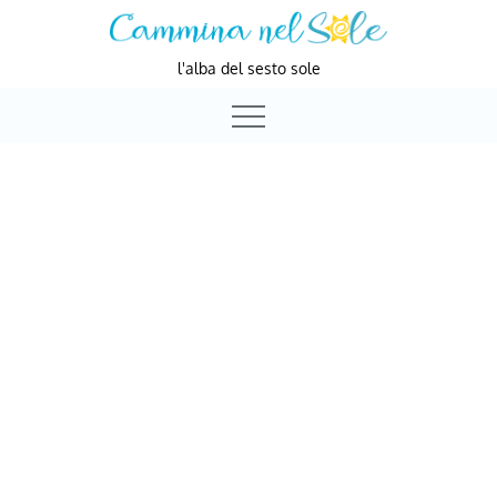
Skip
to
l'alba del sesto sole
content