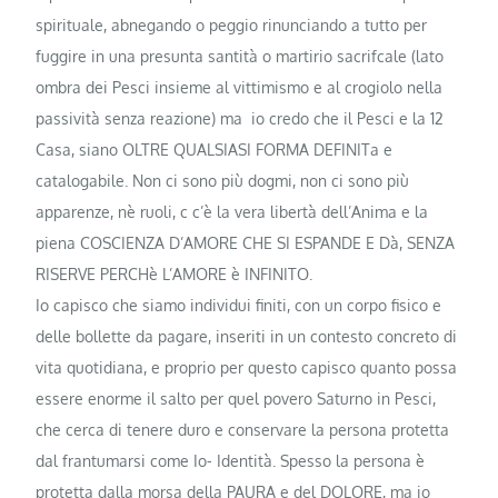
spirituale, abnegando o peggio rinunciando a tutto per
fuggire in una presunta santità o martirio sacrifcale (lato
ombra dei Pesci insieme al vittimismo e al crogiolo nella
passività senza reazione) ma io credo che il Pesci e la 12
Casa, siano OLTRE QUALSIASI FORMA DEFINITa e
catalogabile. Non ci sono più dogmi, non ci sono più
apparenze, nè ruoli, c c’è la vera libertà dell’Anima e la
piena COSCIENZA D’AMORE CHE SI ESPANDE E Dà, SENZA
RISERVE PERCHè L’AMORE è INFINITO.
Io capisco che siamo individui finiti, con un corpo fisico e
delle bollette da pagare, inseriti in un contesto concreto di
vita quotidiana, e proprio per questo capisco quanto possa
essere enorme il salto per quel povero Saturno in Pesci,
che cerca di tenere duro e conservare la persona protetta
dal frantumarsi come Io- Identità. Spesso la persona è
protetta dalla morsa della PAURA e del DOLORE, ma io