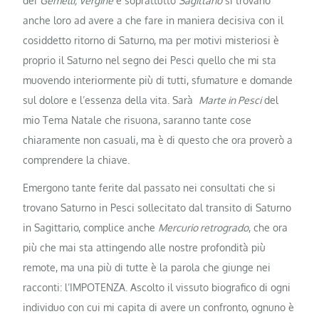
dei
Gemelli, Vergine
e soprattutto
Sagittario
si trovano
anche loro ad avere a che fare in maniera decisiva con il
cosiddetto ritorno di Saturno, ma per motivi misteriosi è
proprio il Saturno nel segno dei Pesci quello che mi sta
muovendo interiormente più di tutti, sfumature e domande
sul dolore e l’essenza della vita. Sarà
Marte in Pesci
del
mio Tema Natale che risuona, saranno tante cose
chiaramente non casuali, ma è di questo che ora proverò a
comprendere la chiave.
Emergono tante ferite dal passato nei consultati che si
trovano Saturno in Pesci sollecitato dal transito di Saturno
in Sagittario, complice anche
Mercurio retrogrado
, che ora
più che mai sta attingendo alle nostre profondità più
remote, ma una più di tutte è la parola che giunge nei
racconti: l’IMPOTENZA. Ascolto il vissuto biografico di ogni
individuo con cui mi capita di avere un confronto, ognuno è