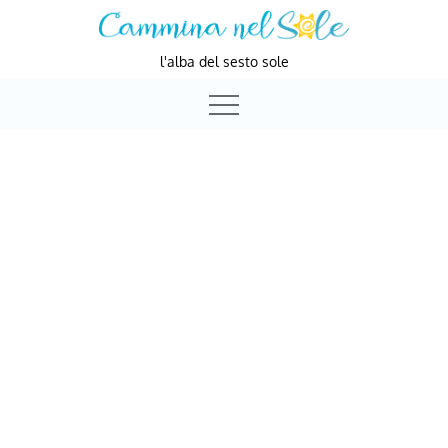
Skip
to
l'alba del sesto sole
content